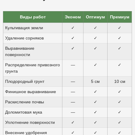
Виды работ
Эконом
Оптимум
Премиум
Культивация земли
✓
✓
✓
Удаление сорняков
✓
✓
✓
Выравнивание
✓
✓
✓
поверхности
Распределение привозного
—
✓
✓
грунта
Плодородный грунт
—
5 см
10 см
Финишное выравнивание
—
✓
✓
Раскисление почвы
—
✓
✓
Доломитовая мука
—
✓
✓
Уплотнение поверхности
✓
✓
✓
Внесение удобрения
✓
✓
✓