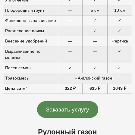
Плодородный грунт
—
5 см
10 см
Финишное выравнивание
—
✓
✓
Раскисление почвы
—
✓
✓
Внесение удобрений
—
—
Фертика
Выравнивание по
—
—
✓
маякам
Посев семян
✓
✓
✓
Травосмесь
«Английский газон»
Цена за м²
322 ₽
635 ₽
1049 ₽
Заказать услугу
Рулонный газон