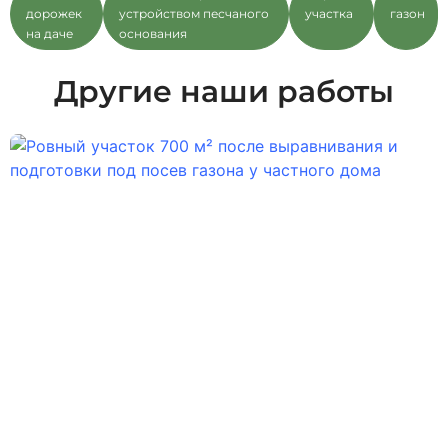
дорожек
устройством песчаного
участка
газон
на даче
основания
Другие наши работы