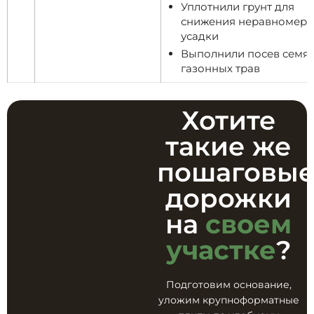
Уплотнили грунт для
снижения неравномер
усадки
Выполнили посев семя
газонных трав
Хотите
такие же
пошаговы
дорожки
на
своем
участке
?
Подготовим основание,
уложим крупноформатные