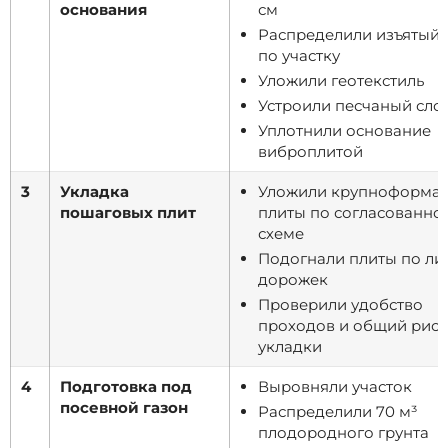
основания
см
Распределили изъятый 
по участку
Уложили геотекстиль
Устроили песчаный слой
Уплотнили основание
виброплитой
3
Укладка
Уложили крупноформа
пошаговых плит
плиты по согласованно
схеме
Подогнали плиты по л
дорожек
Проверили удобство
проходов и общий рис
укладки
4
Подготовка под
Выровняли участок
посевной газон
Распределили 70 м³
плодородного грунта